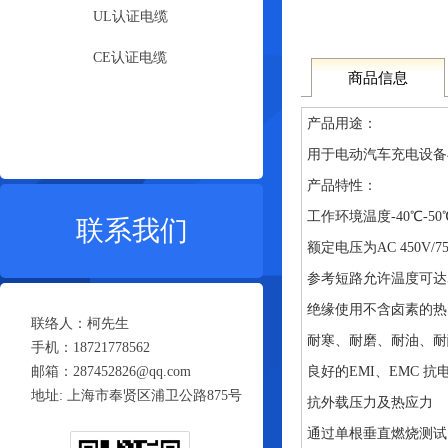
UL认证电缆
CE认证电缆
商品信息
产品用途：
用于电动汽车充电设备
产品特性：
工作环境温度-40℃-5
联系我们
额定电压为AC 450V/75
参考短路允许温度可达5
绝缘使用不含卤素的热
联络人：柯先生
耐寒、耐磨、耐油、耐
手机：18721778562
邮箱：287452826@qq.com
良好的EMI、EMC 
地址: 上海市奉贤区浦卫公路875号
抗外载压力及热应力
通过单根垂直燃烧测试（2