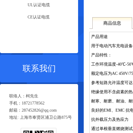
UL认证电缆
CE认证电缆
商品信息
产品用途
用于电动汽车充电设备
产品特性：
工作环境温度-40℃-5
联系我们
额定电压为AC 450V/75
参考短路允许温度可达5
绝缘使用不含卤素的热
联络人：柯先生
耐寒、耐磨、耐油、耐
手机：18721778562
邮箱：287452826@qq.com
良好的EMI、EMC 
地址: 上海市奉贤区浦卫公路875号
抗外载压力及热应力
通过单根垂直燃烧测试（2