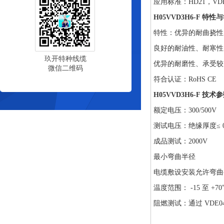
应用标准：
HD21，VDE
H05VVD3H6-F 特
特性：优异的耐曲挠性
良好的耐油性、耐寒性
玖开特种线缆
优异的耐磨性、承受较
微信二维码
符合认证：RoHS CE
H05VVD3H6-F 技术
额定电压：300/500V
测试电压：绝缘厚度≤ 0.6
成品测试：2000V
最小弯曲半径
电缆敷设安装允许弯曲
温度范围： -15 至 +70
阻燃测试：通过 VDE0472