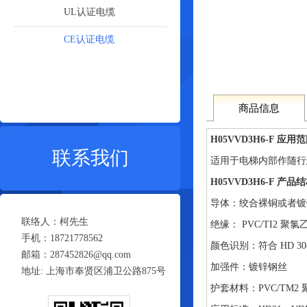
UL认证电缆
CE认证电缆
商品信息
H05VVD3H6-F 应用
联系我们
适用于电梯内部作随行悬
H05VVD3H6-F 产品
导体：绞合裸铜或者镀锡铜符合
联络人：柯先生
绝缘： PVC/TI2 聚氯乙
手机：18721778562
颜色识别：符合 HD 30
邮箱：287452826@qq.com
加强件：镀锌钢丝
地址: 上海市奉贤区浦卫公路875号
护套材料：PVC/TM2