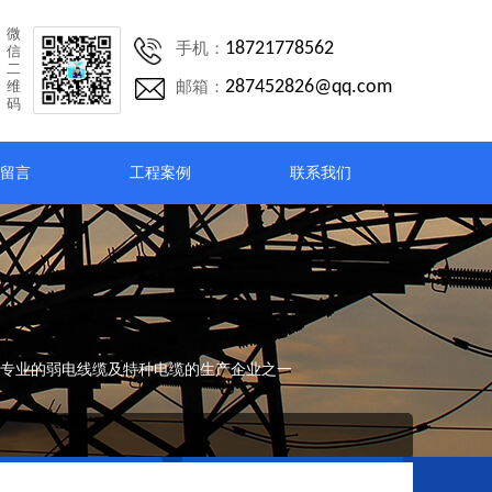
微
18721778562
手机：
信
二
287452826@qq.com
维
邮箱：
码
留言
工程案例
联系我们
专业的弱电线缆及特种电缆的生产企业之一