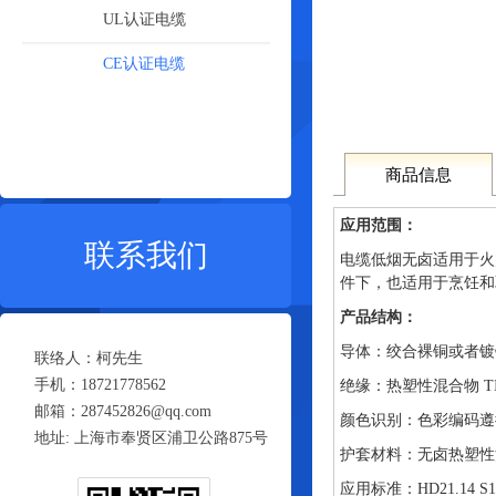
UL认证电缆
CE认证电缆
商品信息
应用范围：
联系我们
电缆低烟无卤适用于火
件下，也适用于烹饪和
产品结构：
导体：绞合裸铜或者镀锡铜符合 VD
联络人：柯先生
手机：18721778562
绝缘：热塑性混合物 TI6 
邮箱：287452826@qq.com
颜色识别：色彩编码遵循 V
地址: 上海市奉贤区浦卫公路875号
护套材料：无卤热塑性混
应用标准：
HD21.14 S