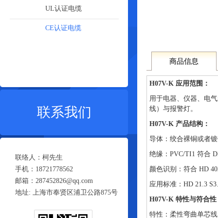
UL认证电缆
CE认证电缆
商品信息
H07V-K 应用范围：
用于电器、仪器、电气
联系我们
线）与报警灯。
H07V-K 产品结构：
导体：绞合裸铜或者镀锡铜符
绝缘：PVC/TI1 符合 DIN
联络人：柯先生
手机：18721778562
颜色识别：符合 HD 40
邮箱：287452826@qq.com
应用标准：HD 21.3 S3、VDE
地址: 上海市奉贤区浦卫公路875号
H07V-K 特性与符合
特性：柔性弯曲单芯线